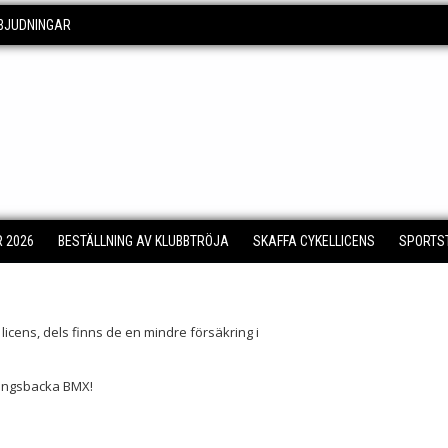
NBJUDNINGAR
 2026
BESTÄLLNING AV KLUBBTRÖJA
SKAFFA CYKELLICENS
SPORTS
 licens, dels finns de en mindre försäkring i
 Kungsbacka BMX!