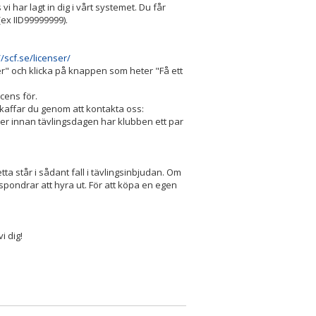
vi har lagt in dig i vårt systemet. Du får
 (ex IID99999999).
//scf.se/licenser/
enser" och klicka på knappen som heter "Få ett
icens för.
skaffar du genom att kontakta oss:
mer innan tävlingsdagen har klubben ett par
ta står i sådant fall i tävlingsinbjudan. Om
spondrar att hyra ut. För att köpa en egen
i dig!