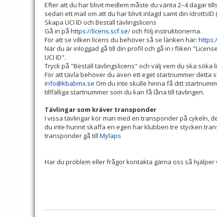
Efter att du har blivit medlem måste du vänta 2–4 dagar tills 
sedan ett mail om att du har blivit inlagd samt din IdrottsID
Skapa UCI ID och Beställ tävlingslicens
Gå in på
https://licens.scf.se/
och följ instruktionerna.
För att se vilken licens du behöver så se länken här:
https:
När du är inloggad gå till din profil och gå in i fliken "Lic
UCI ID".
Tryck på "Beställ tävlingslicens" och välj vem du ska söka l
För att tävla behöver du även ett eget startnummer detta 
info@kbabmx.se
Om du inte skulle hinna få ditt startnum
tillfälliga startnummer som du kan få låna till tävlingen.
Tävlingar som kräver transponder
I vissa tävlingar kör man med en transponder på cykeln, det
du inte hunnit skaffa en egen har klubben tre stycken tran
transponder gå till
Mylaps
Har du problem eller frågor kontakta gärna oss så hjälper v