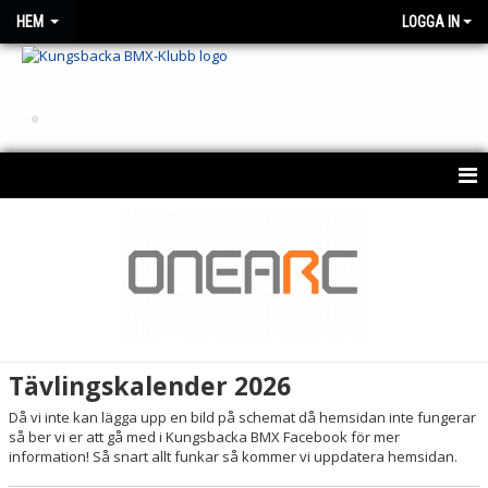
HEM
LOGGA IN
.
HEM
OM KLUBBEN
NYHETER
KONTAKT
Tävlingskalender 2026
KALENDER 2026
Då vi inte kan lägga upp en bild på schemat då hemsidan inte fungerar
så ber vi er att gå med i Kungsbacka BMX Facebook för mer
BESTÄLLNING AV KLUBBTRÖJA
information! Så snart allt funkar så kommer vi uppdatera hemsidan.