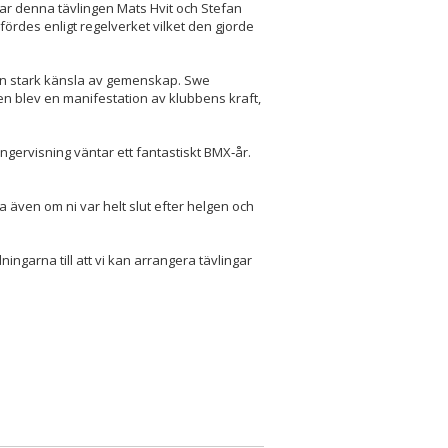
r denna tävlingen Mats Hvit och Stefan
rdes enligt regelverket vilket den gjorde
en stark känsla av gemenskap. Swe
n blev en manifestation av klubbens kraft,
gervisning väntar ett fantastiskt BMX‑år.
a även om ni var helt slut efter helgen och
ningarna till att vi kan arrangera tävlingar