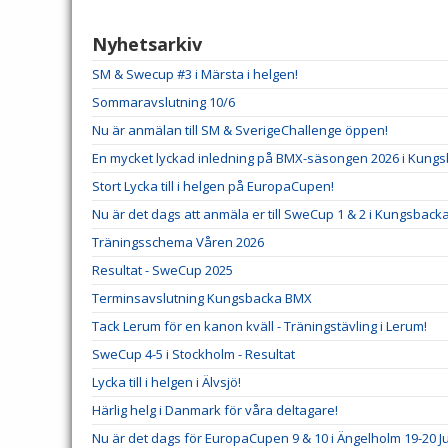
Nyhetsarkiv
SM & Swecup #3 i Märsta i helgen!
Sommaravslutning 10/6
Nu är anmälan till SM & SverigeChallenge öppen!
En mycket lyckad inledning på BMX-säsongen 2026 i Kungs
Stort Lycka till i helgen på EuropaCupen!
Nu är det dags att anmäla er till SweCup 1 & 2 i Kungsback
Träningsschema Våren 2026
Resultat - SweCup 2025
Terminsavslutning Kungsbacka BMX
Tack Lerum för en kanon kväll - Träningstävling i Lerum!
SweCup 4-5 i Stockholm - Resultat
Lycka till i helgen i Älvsjö!
Härlig helg i Danmark för våra deltagare!
Nu är det dags för EuropaCupen 9 & 10 i Ängelholm 19-20 Ju