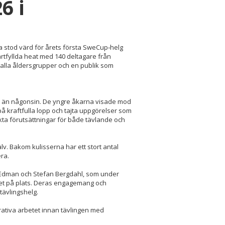
6 i
 stod värd för årets första SweCup‑helg
artfyllda heat med 140 deltagare från
 alla åldersgrupper och en publik som
ögre än någonsin. De yngre åkarna visade mod
å kraftfulla lopp och tajta uppgörelser som
ta förutsättningar för både tävlande och
lv. Bakom kulisserna har ett stort antal
era.
lica Edman och Stefan Bergdahl, som under
get på plats. Deras engagemang och
tävlingshelg.
trativa arbetet innan tävlingen med