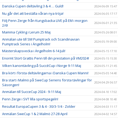
Danska Cupen deltävling 3 & 4 … Guld!
2024-06-09 15:47
Nu går det att beställa våran nya tröja!
2024-06-05 17:17
Följ Penn Zerge från Kungsbacka LIVE på EM i morgon
2024-06-01 21:35
2/6!
Mamma Cykling i Lerum 25 Maj
2024-05-26 08:01
Anmälan ute till SM Pumptrack och Scandinavian
2024-05-19 09:00
Pumptrack Series i Ängelholm!
Mästerskapsvecka i Ängelholm 6-14 Juli!
2024-05-15 17:10
Enormt Stort Grattis Penn till din prestation på VM2024!
2024-05-15 15:30
Vilken kanontävling på SuccéCup i Norge 9-11 Maj
2024-05-11 21:45
Bra kört i första deltävlingarna i Danska Cupen Manni!
2024-05-05 14:40
Bra start i Malmö på SweCup Seriens första tävlingar för
2024-04-29 06:57
Säsongen!
Anmälan till SucceCup 2024 - 9-11 Maj
2024-04-10 17:02
Penn Zerge i SVT lilla sportspegeln!
2024-04-08 10:40
Resultat EuropaCupen 3 & 4 - 30/3-1/4 - Zolder
2024-04-03 11:17
Anmälan SweCup 1 & 2 Malmö 27-28 April
2024-04-02 14:57