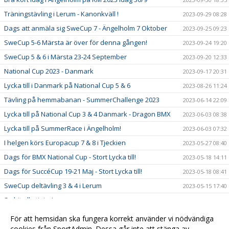
Träningstävling i Lerum - Kanonkväll !
2023-09-29 08:28
Dags att anmäla sig SweCup 7 - Ängelholm 7 Oktober
2023-09-25 09:23
SweCup 5-6 Märsta är över för denna gången!
2023-09-24 19:20
SweCup 5 & 6 i Märsta 23-24 September
2023-09-20 12:33
National Cup 2023 - Danmark
2023-09-17 20:31
Lycka till i Danmark på National Cup 5 & 6
2023-08-26 11:24
Tävling på hemmabanan - SummerChallenge 2023
2023-06-14 22:09
Lycka till på National Cup 3 & 4 Danmark - Dragon BMX
2023-06-03 08:38
Lycka till på SummerRace i Ängelholm!
2023-06-03 07:32
I helgen körs Europacup 7 & 8 i Tjeckien
2023-05-27 08:40
Dags för BMX National Cup - Stort Lycka till!
2023-05-18 14:11
Dags för SuccéCup 19-21 Maj - Stort Lycka till!
2023-05-18 08:41
SweCup deltävling 3 & 4 i Lerum
2023-05-15 17:40
Se hit alla tjejer!
2023-05-02 09:01
Härlig tävlingshelg för Kungsbacka BMX
2023-05-01 08:00
För att hemsidan ska fungera korrekt använder vi nödvändiga
Tävlingskalender 2023
cookies från SportAdmin. Dessa går inte att stänga av.
2023-01-25 12:32