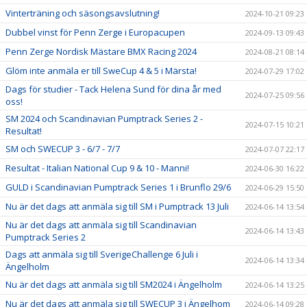
Vinterträning och säsongsavslutning!
2024-10-21 09:23
Dubbel vinst för Penn Zerge i Europacupen
2024-09-13 09:43
Penn Zerge Nordisk Mästare BMX Racing 2024
2024-08-21 08:14
Glöm inte anmäla er till SweCup 4 & 5 i Märsta!
2024-07-29 17:02
Dags för studier - Tack Helena Sund för dina år med
2024-07-25 09:56
oss!
SM 2024 och Scandinavian Pumptrack Series 2 -
2024-07-15 10:21
Resultat!
SM och SWECUP 3 - 6/7 - 7/7
2024-07-07 22:17
Resultat - Italian National Cup 9 & 10 - Manni!
2024-06-30 16:22
GULD i Scandinavian Pumptrack Series 1 i Brunflo 29/6
2024-06-29 15:50
Nu är det dags att anmäla sig till SM i Pumptrack 13 Juli
2024-06-14 13:54
Nu är det dags att anmäla sig till Scandinavian
2024-06-14 13:43
Pumptrack Series 2
Dags att anmäla sig till SverigeChallenge 6 Juli i
2024-06-14 13:34
Ängelholm
Nu är det dags att anmäla sig till SM2024 i Ängelholm
2024-06-14 13:25
Nu är det dags att anmäla sig till SWECUP 3 i Ängelhom
2024-06-14 09:28