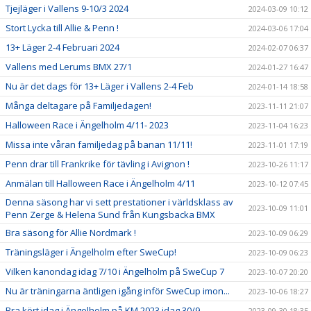
Tjejläger i Vallens 9-10/3 2024
2024-03-09 10:12
Stort Lycka till Allie & Penn !
2024-03-06 17:04
13+ Läger 2-4 Februari 2024
2024-02-07 06:37
Vallens med Lerums BMX 27/1
2024-01-27 16:47
Nu är det dags för 13+ Läger i Vallens 2-4 Feb
2024-01-14 18:58
Många deltagare på Familjedagen!
2023-11-11 21:07
Halloween Race i Ängelholm 4/11- 2023
2023-11-04 16:23
Missa inte våran familjedag på banan 11/11!
2023-11-01 17:19
Penn drar till Frankrike för tävling i Avignon !
2023-10-26 11:17
Anmälan till Halloween Race i Ängelholm 4/11
2023-10-12 07:45
Denna säsong har vi sett prestationer i världsklass av
2023-10-09 11:01
Penn Zerge & Helena Sund från Kungsbacka BMX
Bra säsong för Allie Nordmark !
2023-10-09 06:29
Träningsläger i Ängelholm efter SweCup!
2023-10-09 06:23
Vilken kanondag idag 7/10 i Ängelholm på SweCup 7
2023-10-07 20:20
Nu är träningarna äntligen igång inför SweCup imon...
2023-10-06 18:27
Bra kört idag i Ängelholm på KM 2023 idag 30/9
2023-09-30 18:35