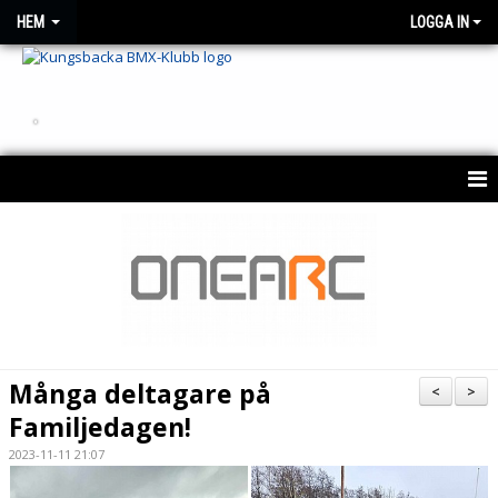
HEM
LOGGA IN
.
HEM
OM KLUBBEN
NYHETER
KONTAKT
Många deltagare på
<
>
KALENDER 2026
Familjedagen!
2023-11-11 21:07
BESTÄLLNING AV KLUBBTRÖJA