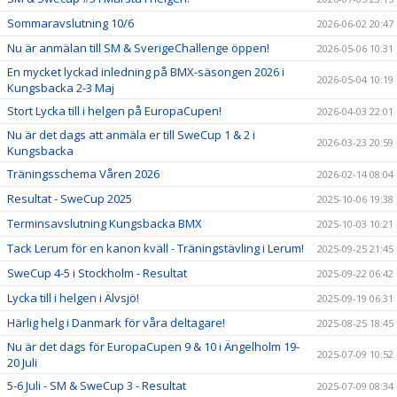
Sommaravslutning 10/6
2026-06-02 20:47
Nu är anmälan till SM & SverigeChallenge öppen!
2026-05-06 10:31
En mycket lyckad inledning på BMX-säsongen 2026 i
2026-05-04 10:19
Kungsbacka 2-3 Maj
Stort Lycka till i helgen på EuropaCupen!
2026-04-03 22:01
Nu är det dags att anmäla er till SweCup 1 & 2 i
2026-03-23 20:59
Kungsbacka
Träningsschema Våren 2026
2026-02-14 08:04
Resultat - SweCup 2025
2025-10-06 19:38
Terminsavslutning Kungsbacka BMX
2025-10-03 10:21
Tack Lerum för en kanon kväll - Träningstävling i Lerum!
2025-09-25 21:45
SweCup 4-5 i Stockholm - Resultat
2025-09-22 06:42
Lycka till i helgen i Älvsjö!
2025-09-19 06:31
Härlig helg i Danmark för våra deltagare!
2025-08-25 18:45
Nu är det dags för EuropaCupen 9 & 10 i Ängelholm 19-
2025-07-09 10:52
20 Juli
5-6 Juli - SM & SweCup 3 - Resultat
2025-07-09 08:34