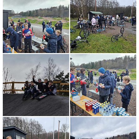
SKAFFA CYKELLICENS
SPORTSTIMING- TÄVLINGSKALENDER/ANMÄLAN