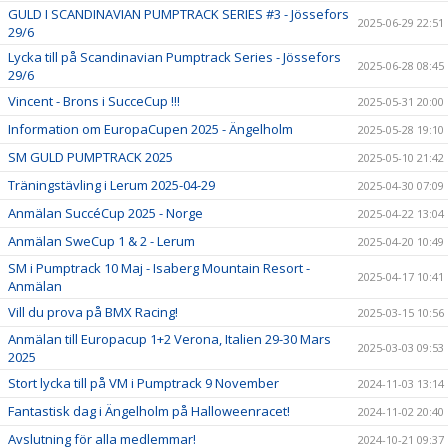
GULD I SCANDINAVIAN PUMPTRACK SERIES #3 - Jössefors
2025-06-29 22:51
29/6
Lycka till på Scandinavian Pumptrack Series - Jössefors
2025-06-28 08:45
29/6
Vincent - Brons i SucceCup !!!
2025-05-31 20:00
Information om EuropaCupen 2025 - Ängelholm
2025-05-28 19:10
SM GULD PUMPTRACK 2025
2025-05-10 21:42
Träningstävling i Lerum 2025-04-29
2025-04-30 07:09
Anmälan SuccéCup 2025 - Norge
2025-04-22 13:04
Anmälan SweCup 1 & 2 - Lerum
2025-04-20 10:49
SM i Pumptrack 10 Maj - Isaberg Mountain Resort -
2025-04-17 10:41
Anmälan
Vill du prova på BMX Racing!
2025-03-15 10:56
Anmälan till Europacup 1+2 Verona, Italien 29-30 Mars
2025-03-03 09:53
2025
Stort lycka till på VM i Pumptrack 9 November
2024-11-03 13:14
Fantastisk dag i Ängelholm på Halloweenracet!
2024-11-02 20:40
Avslutning för alla medlemmar!
2024-10-21 09:37