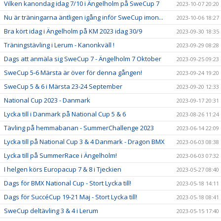
Vilken kanondag idag 7/10 i Ängelholm på SweCup 7
2023-10-07 20:20
Nu är träningarna äntligen igång inför SweCup imon...
2023-10-06 18:27
Bra kört idag i Ängelholm på KM 2023 idag 30/9
2023-09-30 18:35
Träningstävling i Lerum - Kanonkväll !
2023-09-29 08:28
Dags att anmäla sig SweCup 7 - Ängelholm 7 Oktober
2023-09-25 09:23
SweCup 5-6 Märsta är över för denna gången!
2023-09-24 19:20
SweCup 5 & 6 i Märsta 23-24 September
2023-09-20 12:33
National Cup 2023 - Danmark
2023-09-17 20:31
Lycka till i Danmark på National Cup 5 & 6
2023-08-26 11:24
Tävling på hemmabanan - SummerChallenge 2023
2023-06-14 22:09
Lycka till på National Cup 3 & 4 Danmark - Dragon BMX
2023-06-03 08:38
Lycka till på SummerRace i Ängelholm!
2023-06-03 07:32
I helgen körs Europacup 7 & 8 i Tjeckien
2023-05-27 08:40
Dags för BMX National Cup - Stort Lycka till!
2023-05-18 14:11
Dags för SuccéCup 19-21 Maj - Stort Lycka till!
2023-05-18 08:41
SweCup deltävling 3 & 4 i Lerum
2023-05-15 17:40