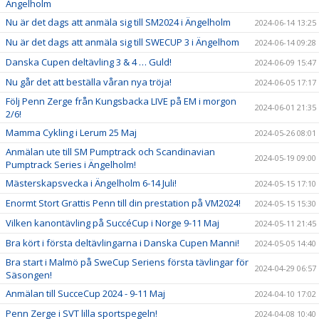
Ängelholm
Nu är det dags att anmäla sig till SM2024 i Ängelholm
2024-06-14 13:25
Nu är det dags att anmäla sig till SWECUP 3 i Ängelhom
2024-06-14 09:28
Danska Cupen deltävling 3 & 4 … Guld!
2024-06-09 15:47
Nu går det att beställa våran nya tröja!
2024-06-05 17:17
Följ Penn Zerge från Kungsbacka LIVE på EM i morgon
2024-06-01 21:35
2/6!
Mamma Cykling i Lerum 25 Maj
2024-05-26 08:01
Anmälan ute till SM Pumptrack och Scandinavian
2024-05-19 09:00
Pumptrack Series i Ängelholm!
Mästerskapsvecka i Ängelholm 6-14 Juli!
2024-05-15 17:10
Enormt Stort Grattis Penn till din prestation på VM2024!
2024-05-15 15:30
Vilken kanontävling på SuccéCup i Norge 9-11 Maj
2024-05-11 21:45
Bra kört i första deltävlingarna i Danska Cupen Manni!
2024-05-05 14:40
Bra start i Malmö på SweCup Seriens första tävlingar för
2024-04-29 06:57
Säsongen!
Anmälan till SucceCup 2024 - 9-11 Maj
2024-04-10 17:02
Penn Zerge i SVT lilla sportspegeln!
2024-04-08 10:40