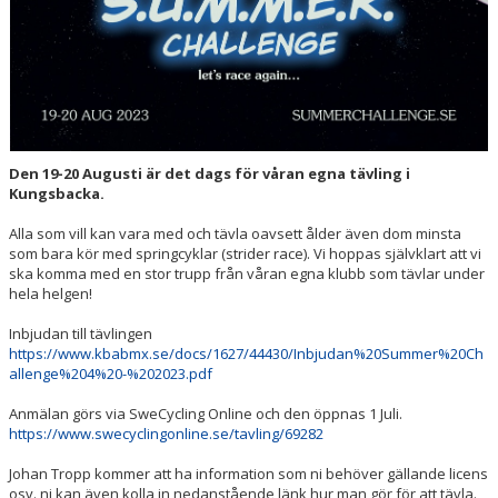
Den 19-20 Augusti är det dags för våran egna tävling i
Kungsbacka.
Alla som vill kan vara med och tävla oavsett ålder även dom minsta
som bara kör med springcyklar (strider race). Vi hoppas självklart att vi
ska komma med en stor trupp från våran egna klubb som tävlar under
hela helgen!
Inbjudan till tävlingen
https://www.kbabmx.se/docs/1627/44430/Inbjudan%20Summer%20Ch
allenge%204%20-%202023.pdf
Anmälan görs via SweCycling Online och den öppnas 1 Juli.
https://www.swecyclingonline.se/tavling/69282
Johan Tropp kommer att ha information som ni behöver gällande licens
osv. ni kan även kolla in nedanstående länk hur man gör för att tävla.