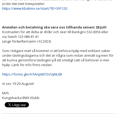
(vi kör inte med transponder)
https://www.kbabmx.se/start/?ID=391120
Anmälan och betalning ska vara oss tillhanda senast 28 Juli!
Kostnaden för att delta är 450kr och sker till Bankgiro 532-8356 eller
via Swish 123-086 81 41
(ange för&efternamn +SC2023)
Som i tidigare mail så kommer vi att behöva hjälp med enklare saker
under tävlingsdagarna och det är några som redan anmält sig men för
att kunna genomföra tävlingen på ett smidigt sätt så behöver vi mer
hjälp. Länk för info finns nedan.
https://forms.gle/A7iAnptM72v5qNL68
Vi ses 19-20 Augusti!
Mvh
Kungsbacka BMX Klubb