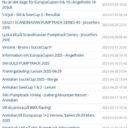
Nu är det dags för EuropaCupen 9 & 10 i Ängelholm 19-
2025-07-09 10:52
20 Juli
5-6 Juli - SM & SweCup 3 - Resultat
2025-07-09 08:34
GULD I SCANDINAVIAN PUMPTRACK SERIES #3 - Jössefors
2025-06-29 22:51
29/6
Lycka till på Scandinavian Pumptrack Series - Jössefors
2025-06-28 08:45
29/6
Vincent - Brons i SucceCup !!!
2025-05-31 20:00
Information om EuropaCupen 2025 - Ängelholm
2025-05-28 19:10
SM GULD PUMPTRACK 2025
2025-05-10 21:42
Träningstävling i Lerum 2025-04-29
2025-04-30 07:09
Anmälan SuccéCup 2025 - Norge
2025-04-22 13:04
Anmälan SweCup 1 & 2 - Lerum
2025-04-20 10:49
SM i Pumptrack 10 Maj - Isaberg Mountain Resort -
2025-04-17 10:41
Anmälan
Vill du prova på BMX Racing!
2025-03-15 10:56
Anmälan till Europacup 1+2 Verona, Italien 29-30 Mars
2025-03-03 09:53
2025
Stort lycka till på VM i Pumptrack 9 November
2024-11-03 13:14