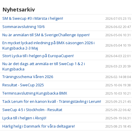
Nyhetsarkiv
SM & Swecup #3 i Märsta i helgen!
2026-07-05 23:15
Sommaravslutning 10/6
2026-06-02 20:47
Nu är anmälan till SM & SverigeChallenge öppen!
2026-05-06 10:31
En mycket lyckad inledning på BMX-säsongen 2026 i
2026-05-04 10:19
Kungsbacka 2-3 Maj
Stort Lycka till i helgen på EuropaCupen!
2026-04-03 22:01
Nu är det dags att anmäla er till SweCup 1 & 2 i
2026-03-23 20:59
Kungsbacka
Träningsschema Våren 2026
2026-02-14 08:04
Resultat - SweCup 2025
2025-10-06 19:38
Terminsavslutning Kungsbacka BMX
2025-10-03 10:21
Tack Lerum för en kanon kväll - Träningstävling i Lerum!
2025-09-25 21:45
SweCup 4-5 i Stockholm - Resultat
2025-09-22 06:42
Lycka till i helgen i Älvsjö!
2025-09-19 06:31
Härlig helg i Danmark för våra deltagare!
2025-08-25 18:45