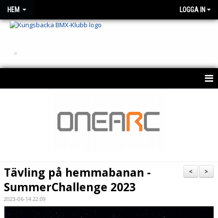
HEM
LOGGA IN
.
HEM
OM KLUBBEN
NYHETER
KONTAKT
Tävling på hemmabanan -
<
>
KALENDER 2026
SummerChallenge 2023
2023-06-14 22:09
BESTÄLLNING AV KLUBBTRÖJA