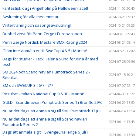
Fantastisk dag i Ängelholm på Halloweenracet!
2024-11-02 20:40
Avslutning för alla medlemmar!
2024-10-21 09:37
Vinterträning och säsongsavslutning!
2024-10-21 09:23
Dubbel vinst för Penn Zerge i Europacupen
2024-09-13 09:43
Penn Zerge Nordisk Mästare BMX Racing 2024
2024-08-21 08:14
Glöm inte anmäla er till SweCup 4 & 5 i Märsta!
2024-07-29 17:02
Dags för studier - Tack Helena Sund för dina år med
2024-07-25 09:56
oss!
SM 2024 och Scandinavian Pumptrack Series 2 -
2024-07-15 10:21
Resultat!
SM och SWECUP 3 - 6/7 - 7/7
2024-07-07 22:17
Resultat - Italian National Cup 9 & 10 - Manni!
2024-06-30 16:22
GULD i Scandinavian Pumptrack Series 1 i Brunflo 29/6
2024-06-29 15:50
Nu är det dags att anmäla sig till SM i Pumptrack 13 Juli
2024-06-14 13:54
Nu är det dags att anmäla sig till Scandinavian
2024-06-14 13:43
Pumptrack Series 2
Dags att anmäla sig till SverigeChallenge 6 Juli i
2024-06-14 13:34