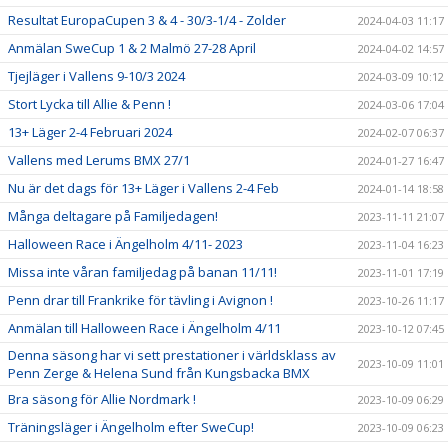
Resultat EuropaCupen 3 & 4 - 30/3-1/4 - Zolder
2024-04-03 11:17
Anmälan SweCup 1 & 2 Malmö 27-28 April
2024-04-02 14:57
Tjejläger i Vallens 9-10/3 2024
2024-03-09 10:12
Stort Lycka till Allie & Penn !
2024-03-06 17:04
13+ Läger 2-4 Februari 2024
2024-02-07 06:37
Vallens med Lerums BMX 27/1
2024-01-27 16:47
Nu är det dags för 13+ Läger i Vallens 2-4 Feb
2024-01-14 18:58
Många deltagare på Familjedagen!
2023-11-11 21:07
Halloween Race i Ängelholm 4/11- 2023
2023-11-04 16:23
Missa inte våran familjedag på banan 11/11!
2023-11-01 17:19
Penn drar till Frankrike för tävling i Avignon !
2023-10-26 11:17
Anmälan till Halloween Race i Ängelholm 4/11
2023-10-12 07:45
Denna säsong har vi sett prestationer i världsklass av
2023-10-09 11:01
Penn Zerge & Helena Sund från Kungsbacka BMX
Bra säsong för Allie Nordmark !
2023-10-09 06:29
Träningsläger i Ängelholm efter SweCup!
2023-10-09 06:23