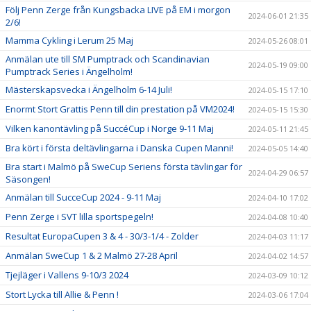
Följ Penn Zerge från Kungsbacka LIVE på EM i morgon
2024-06-01 21:35
2/6!
Mamma Cykling i Lerum 25 Maj
2024-05-26 08:01
Anmälan ute till SM Pumptrack och Scandinavian
2024-05-19 09:00
Pumptrack Series i Ängelholm!
Mästerskapsvecka i Ängelholm 6-14 Juli!
2024-05-15 17:10
Enormt Stort Grattis Penn till din prestation på VM2024!
2024-05-15 15:30
Vilken kanontävling på SuccéCup i Norge 9-11 Maj
2024-05-11 21:45
Bra kört i första deltävlingarna i Danska Cupen Manni!
2024-05-05 14:40
Bra start i Malmö på SweCup Seriens första tävlingar för
2024-04-29 06:57
Säsongen!
Anmälan till SucceCup 2024 - 9-11 Maj
2024-04-10 17:02
Penn Zerge i SVT lilla sportspegeln!
2024-04-08 10:40
Resultat EuropaCupen 3 & 4 - 30/3-1/4 - Zolder
2024-04-03 11:17
Anmälan SweCup 1 & 2 Malmö 27-28 April
2024-04-02 14:57
Tjejläger i Vallens 9-10/3 2024
2024-03-09 10:12
Stort Lycka till Allie & Penn !
2024-03-06 17:04