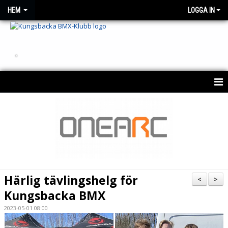
HEM
LOGGA IN
.
HEM
OM KLUBBEN
NYHETER
KONTAKT
Härlig tävlingshelg för
<
>
KALENDER 2026
Kungsbacka BMX
2023-05-01 08:00
BESTÄLLNING AV KLUBBTRÖJA