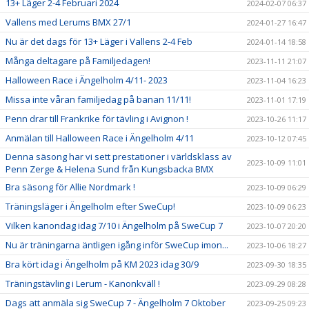
13+ Läger 2-4 Februari 2024
2024-02-07 06:37
Vallens med Lerums BMX 27/1
2024-01-27 16:47
Nu är det dags för 13+ Läger i Vallens 2-4 Feb
2024-01-14 18:58
Många deltagare på Familjedagen!
2023-11-11 21:07
Halloween Race i Ängelholm 4/11- 2023
2023-11-04 16:23
Missa inte våran familjedag på banan 11/11!
2023-11-01 17:19
Penn drar till Frankrike för tävling i Avignon !
2023-10-26 11:17
Anmälan till Halloween Race i Ängelholm 4/11
2023-10-12 07:45
Denna säsong har vi sett prestationer i världsklass av
2023-10-09 11:01
Penn Zerge & Helena Sund från Kungsbacka BMX
Bra säsong för Allie Nordmark !
2023-10-09 06:29
Träningsläger i Ängelholm efter SweCup!
2023-10-09 06:23
Vilken kanondag idag 7/10 i Ängelholm på SweCup 7
2023-10-07 20:20
Nu är träningarna äntligen igång inför SweCup imon...
2023-10-06 18:27
Bra kört idag i Ängelholm på KM 2023 idag 30/9
2023-09-30 18:35
Träningstävling i Lerum - Kanonkväll !
2023-09-29 08:28
Dags att anmäla sig SweCup 7 - Ängelholm 7 Oktober
2023-09-25 09:23