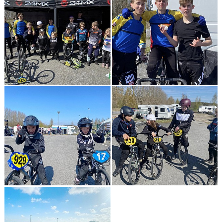
SKAFFA CYKELLICENS
SPORTSTIMING- TÄVLINGSKALENDER/ANMÄLAN