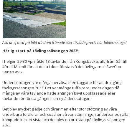
Alla är ej med på bild då dom tränade eller tävlade precis när bilderna togs!
Härlig start på tävlingssäsongen 2023!
I helgen 29-30 April åkte 18 tävlande från Kungsbacka, allt ifrån 5år till
40+ till Malmö för att delta i dom första två deltävlingarna i SweCup
Serien av 7.
Under Lördagen var många nervösa men taggade för att dra igång
tävlingssäsongen 2023. Det var många tuffa race under dagen då
många av våra tävlande hade antingen blivit uppklassade eller
tävlande för första gången i en ny ålderskategori.
Det blev mycket glädje och tårar men efter stor stöttning av våra
underbara föräldrar och coacher så var stämningen underbar och alla
kämpade in i det sista och det blev en bra start på tävlings säsongen
2023.