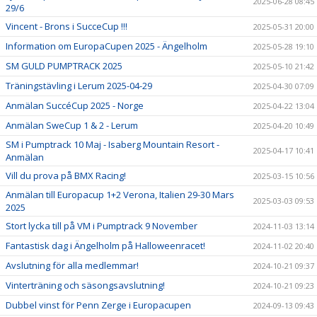
2025-06-28 08:45
29/6
Vincent - Brons i SucceCup !!!
2025-05-31 20:00
Information om EuropaCupen 2025 - Ängelholm
2025-05-28 19:10
SM GULD PUMPTRACK 2025
2025-05-10 21:42
Träningstävling i Lerum 2025-04-29
2025-04-30 07:09
Anmälan SuccéCup 2025 - Norge
2025-04-22 13:04
Anmälan SweCup 1 & 2 - Lerum
2025-04-20 10:49
SM i Pumptrack 10 Maj - Isaberg Mountain Resort -
2025-04-17 10:41
Anmälan
Vill du prova på BMX Racing!
2025-03-15 10:56
Anmälan till Europacup 1+2 Verona, Italien 29-30 Mars
2025-03-03 09:53
2025
Stort lycka till på VM i Pumptrack 9 November
2024-11-03 13:14
Fantastisk dag i Ängelholm på Halloweenracet!
2024-11-02 20:40
Avslutning för alla medlemmar!
2024-10-21 09:37
Vinterträning och säsongsavslutning!
2024-10-21 09:23
Dubbel vinst för Penn Zerge i Europacupen
2024-09-13 09:43