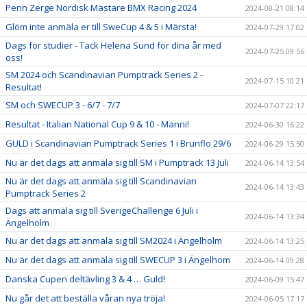
Penn Zerge Nordisk Mästare BMX Racing 2024
2024-08-21 08:14
Glöm inte anmäla er till SweCup 4 & 5 i Märsta!
2024-07-29 17:02
Dags för studier - Tack Helena Sund för dina år med
2024-07-25 09:56
oss!
SM 2024 och Scandinavian Pumptrack Series 2 -
2024-07-15 10:21
Resultat!
SM och SWECUP 3 - 6/7 - 7/7
2024-07-07 22:17
Resultat - Italian National Cup 9 & 10 - Manni!
2024-06-30 16:22
GULD i Scandinavian Pumptrack Series 1 i Brunflo 29/6
2024-06-29 15:50
Nu är det dags att anmäla sig till SM i Pumptrack 13 Juli
2024-06-14 13:54
Nu är det dags att anmäla sig till Scandinavian
2024-06-14 13:43
Pumptrack Series 2
Dags att anmäla sig till SverigeChallenge 6 Juli i
2024-06-14 13:34
Ängelholm
Nu är det dags att anmäla sig till SM2024 i Ängelholm
2024-06-14 13:25
Nu är det dags att anmäla sig till SWECUP 3 i Ängelhom
2024-06-14 09:28
Danska Cupen deltävling 3 & 4 … Guld!
2024-06-09 15:47
Nu går det att beställa våran nya tröja!
2024-06-05 17:17