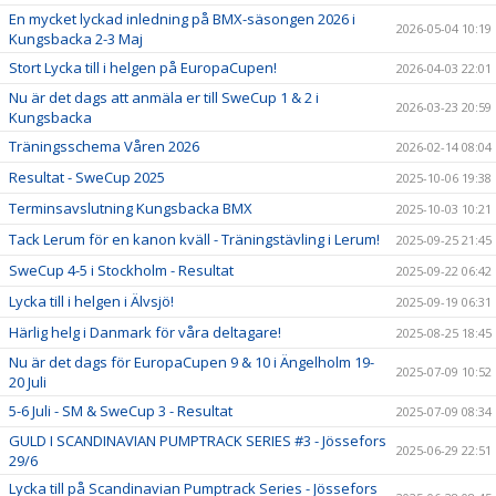
En mycket lyckad inledning på BMX-säsongen 2026 i
2026-05-04 10:19
Kungsbacka 2-3 Maj
Stort Lycka till i helgen på EuropaCupen!
2026-04-03 22:01
Nu är det dags att anmäla er till SweCup 1 & 2 i
2026-03-23 20:59
Kungsbacka
Träningsschema Våren 2026
2026-02-14 08:04
Resultat - SweCup 2025
2025-10-06 19:38
Terminsavslutning Kungsbacka BMX
2025-10-03 10:21
Tack Lerum för en kanon kväll - Träningstävling i Lerum!
2025-09-25 21:45
SweCup 4-5 i Stockholm - Resultat
2025-09-22 06:42
Lycka till i helgen i Älvsjö!
2025-09-19 06:31
Härlig helg i Danmark för våra deltagare!
2025-08-25 18:45
Nu är det dags för EuropaCupen 9 & 10 i Ängelholm 19-
2025-07-09 10:52
20 Juli
5-6 Juli - SM & SweCup 3 - Resultat
2025-07-09 08:34
GULD I SCANDINAVIAN PUMPTRACK SERIES #3 - Jössefors
2025-06-29 22:51
29/6
Lycka till på Scandinavian Pumptrack Series - Jössefors