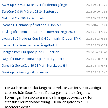
SweCup 5-6 Märsta är över för denna gången!
2023-09-24 19:20
SweCup 5 & 6 i Märsta 23-24 September
2023-09-20 12:33
National Cup 2023 - Danmark
2023-09-17 20:31
Lycka till i Danmark på National Cup 5 & 6
2023-08-26 11:24
Tävling på hemmabanan - SummerChallenge 2023
2023-06-14 22:09
Lycka till på National Cup 3 & 4 Danmark - Dragon BMX
2023-06-03 08:38
Lycka till på SummerRace i Ängelholm!
2023-06-03 07:32
I helgen körs Europacup 7 & 8 i Tjeckien
2023-05-27 08:40
Dags för BMX National Cup - Stort Lycka till!
2023-05-18 14:11
Dags för SuccéCup 19-21 Maj - Stort Lycka till!
2023-05-18 08:41
SweCup deltävling 3 & 4 i Lerum
2023-05-15 17:40
Se hit alla tjejer!
2023-05-02 09:01
Härlig tävlingshelg för Kungsbacka BMX
2023-05-01 08:00
För att hemsidan ska fungera korrekt använder vi nödvändiga
Tävlingskalender 2023
cookies från SportAdmin. Dessa går inte att stänga av.
2023-01-25 12:32
Föreningen kan också använda frivilliga cookies, t.ex. för
Nu börjar vi använda sportadmin
2022-09-30 19:29
statistik eller marknadsföring. Du väljer själv om du vill
acceptera dessa.