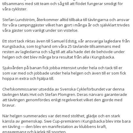
tillsammans med sitt team och såg till att flödet fungerar smidigt för
våra cyklister.
Stefan Lundström, återkommer alltid tillbaka till tävlingarna och ansvar
för våra campinggäster vilket han gjort i många år och självklart trivdes
våra gäster som vanligt under sin vistelse.
Ett stort tack riktas även till Samuel Edstig, vår ansvariga lagledare från
Kungsbacka, som tog hand om våra 25 tävlande tillsammans med
resten av lagledarna och såg till att alla hade det de behövde under
helgen och det blev många bra resultat från alla i Kungsbacka.
Sjukvården på banan fick jobba intensivt under hela och tack till er
som var med och jobbade under hela helgen och även till er som fick
hoppa in extra och hjälpa till.
Chefskommissarier utsedda av Svenska Cykleförbundet var denna
tävlingen Mats Hvit och Stefan Plomgren. Deras närvaro garanterade
att tävlingen genomfördes enligt regelverket vilket den gjorde med
bravur.
När helgen summerades var det med stolthet, glädje och en stark
känsla av gemenskap. Swe Cup‑premiären i Kungsbacka blev inte bara
en tävling — den blev en manifestation av klubbens kraft,
engagemang och kärlek till sporten.