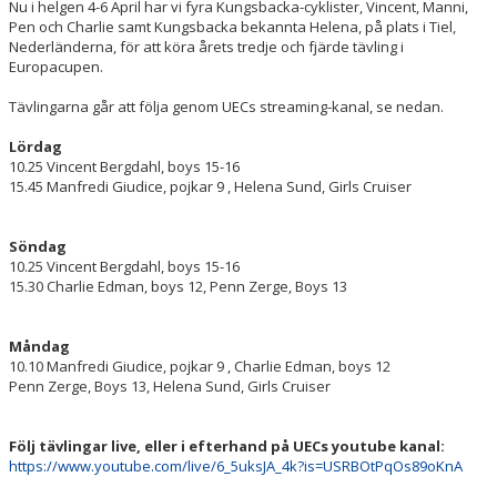
Nu i helgen 4-6 April har vi fyra Kungsbacka-cyklister, Vincent, Manni,
Pen och Charlie samt Kungsbacka bekannta Helena, på plats i Tiel,
Nederländerna, för att köra årets tredje och fjärde tävling i
Europacupen.
Tävlingarna går att följa genom UECs streaming-kanal, se nedan.
Lördag
10.25 Vincent Bergdahl, boys 15-16
15.45 Manfredi Giudice, pojkar 9 , Helena Sund, Girls Cruiser
Söndag
10.25 Vincent Bergdahl, boys 15-16
15.30 Charlie Edman, boys 12, Penn Zerge, Boys 13
Måndag
10.10 Manfredi Giudice, pojkar 9 , Charlie Edman, boys 12
Penn Zerge, Boys 13, Helena Sund, Girls Cruiser
Följ tävlingar live, eller i efterhand på UECs youtube kanal:
https://www.youtube.com/live/6_5uksJA_4k?is=USRBOtPqOs89oKnA