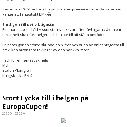
Säsongen 2026 har bara börjat, men om premiären är en fingervisning
väntar ett fantastiskt BMX‑år.
Slutligen till det viktigaste
Ett enormt tack till ALLA som stannade kvar efter tävlingarna även om
ni var helt slut efter helgen och hjälpte till att städa området.
Er insats gör en större skillnad än ni tror och är en av anledningarna till
att vi kan arrangera tävlingar av den här kvaliteten.
Tack för en fantastisk helg!
Mvh
Stefan Plomgren
Kungsbacka BMX
Stort Lycka till i helgen på
EuropaCupen!
2026-04-03 22:01