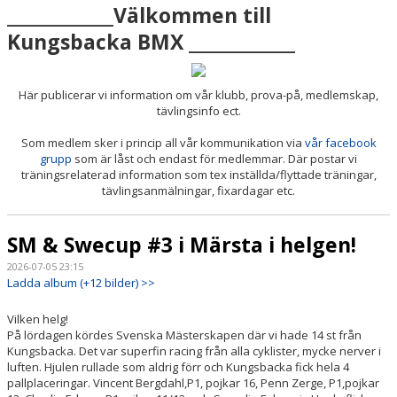
____________Välkommen till
SKAFFA CYKELLICENS
Kungsbacka BMX ____________
SPORTSTIMING- TÄVLINGSKALENDER/ANMÄLAN
Här publicerar vi information om vår klubb, prova-på, medlemskap,
tävlingsinfo ect.
Som medlem sker i princip all vår kommunikation via
vår facebook
grupp
som är låst och endast för medlemmar. Där postar vi
träningsrelaterad information som tex inställda/flyttade träningar,
tävlingsanmälningar, fixardagar etc.
SM & Swecup #3 i Märsta i helgen!
2026-07-05 23:15
Ladda album (+12 bilder) >>
Vilken helg!
På lördagen kördes Svenska Mästerskapen där vi hade 14 st från
Kungsbacka. Det var superfin racing från alla cyklister, mycke nerver i
luften. Hjulen rullade som aldrig förr och Kungsbacka fick hela 4
pallplaceringar. Vincent Bergdahl,P1, pojkar 16, Penn Zerge, P1,pojkar