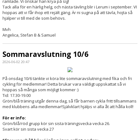
ramlade. Vi önskar han krya på sig!
Tack alla för en härlig helg, och nästa tävling blir i Lerum i september. VI
hoppas att vi får ihop ett rejält gäng. Är ni sugna på att tävla, hojta så
hjälper vi till med de som behövs.
Mvh
Angelica, Stefan B & Samuel
Sommaravslutning 10/6
2026-06-02 20:47
På onsdag 10/6 tänkte vi köra lite sommaravslutning med fika och fri
cykling för medlemmar! Detta brukar vara väldigt uppskattat så vi
hoppas så många som möjligt kommer :)
Tid: 17.30-19.00
Grön/blå träning utgår denna dag, så får barnen cykla fritt tillsammans
med klubbens alla medlemmar!Självklart hjälps vi alla åt att hålla koll!
För er info:
Grön/blå/röd grupp kör sin sista träningsvecka vecka 26.
Svart kör sin sista vecka 27