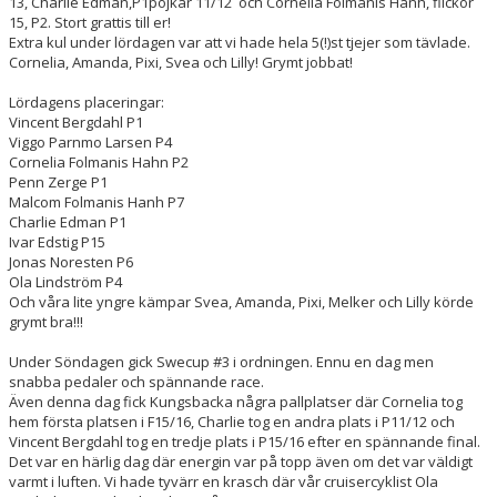
13, Charlie Edman,P1pojkar 11/12 och Cornelia Folmanis Hanh, flickor
15, P2. Stort grattis till er!
Extra kul under lördagen var att vi hade hela 5(!)st tjejer som tävlade.
Cornelia, Amanda, Pixi, Svea och Lilly! Grymt jobbat!
Lördagens placeringar:
Vincent Bergdahl P1
Viggo Parnmo Larsen P4
Cornelia Folmanis Hahn P2
Penn Zerge P1
Malcom Folmanis Hanh P7
Charlie Edman P1
Ivar Edstig P15
Jonas Noresten P6
Ola Lindström P4
Och våra lite yngre kämpar Svea, Amanda, Pixi, Melker och Lilly körde
grymt bra!!!
Under Söndagen gick Swecup #3 i ordningen. Ennu en dag men
snabba pedaler och spännande race.
Även denna dag fick Kungsbacka några pallplatser där Cornelia tog
hem första platsen i F15/16, Charlie tog en andra plats i P11/12 och
Vincent Bergdahl tog en tredje plats i P15/16 efter en spännande final.
Det var en härlig dag där energin var på topp även om det var väldigt
varmt i luften. Vi hade tyvärr en krasch där vår cruisercyklist Ola