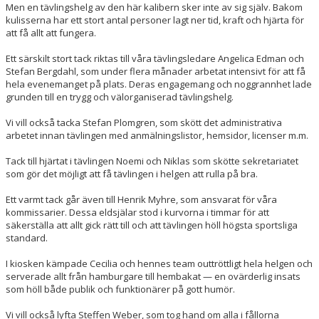
Men en tävlingshelg av den här kalibern sker inte av sig själv. Bakom
kulisserna har ett stort antal personer lagt ner tid, kraft och hjärta för
att få allt att fungera.
Ett särskilt stort tack riktas till våra tävlingsledare Angelica Edman och
Stefan Bergdahl, som under flera månader arbetat intensivt för att få
hela evenemanget på plats. Deras engagemang och noggrannhet lade
grunden till en trygg och välorganiserad tävlingshelg.
Vi vill också tacka Stefan Plomgren, som skött det administrativa
arbetet innan tävlingen med anmälningslistor, hemsidor, licenser m.m.
Tack till hjärtat i tävlingen Noemi och Niklas som skötte sekretariatet
som gör det möjligt att få tävlingen i helgen att rulla på bra.
Ett varmt tack går även till Henrik Myhre, som ansvarat för våra
kommissarier. Dessa eldsjälar stod i kurvorna i timmar för att
säkerställa att allt gick rätt till och att tävlingen höll högsta sportsliga
standard.
I kiosken kämpade Cecilia och hennes team outtröttligt hela helgen och
serverade allt från hamburgare till hembakat — en ovärderlig insats
som höll både publik och funktionärer på gott humör.
Vi vill också lyfta Steffen Weber, som tog hand om alla i fållorna