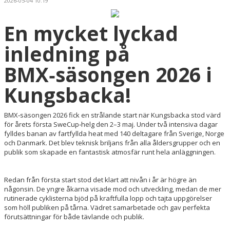
2026-05-04 10:19
En mycket lyckad
inledning på
BMX‑säsongen 2026 i
Kungsbacka!
BMX‑säsongen 2026 fick en strålande start när Kungsbacka stod värd
för årets första SweCup‑helg den 2–3 maj. Under två intensiva dagar
fylldes banan av fartfyllda heat med 140 deltagare från Sverige, Norge
och Danmark. Det blev teknisk briljans från alla åldersgrupper och en
publik som skapade en fantastisk atmosfär runt hela anläggningen.
Redan från första start stod det klart att nivån i år är högre än
någonsin. De yngre åkarna visade mod och utveckling, medan de mer
rutinerade cyklisterna bjöd på kraftfulla lopp och tajta uppgörelser
som höll publiken på tårna. Vädret samarbetade och gav perfekta
förutsättningar för både tävlande och publik.