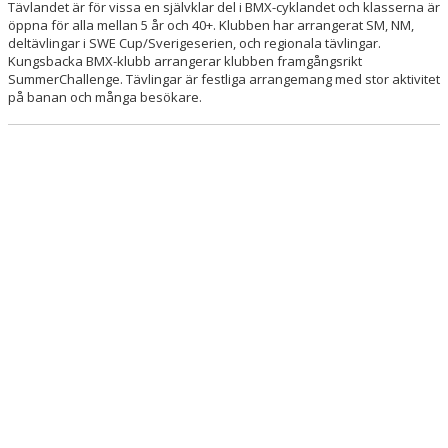
Tävlandet är för vissa en självklar del i BMX-cyklandet och klasserna är
KONTAKT
öppna för alla mellan 5 år och 40+. Klubben har arrangerat SM, NM,
deltävlingar i SWE Cup/Sverigeserien, och regionala tävlingar.
KALENDER 2026
Kungsbacka BMX-klubb arrangerar klubben framgångsrikt
SummerChallenge. Tävlingar är festliga arrangemang med stor aktivitet
på banan och många besökare.
BESTÄLLNING AV KLUBBTRÖJA
SKAFFA CYKELLICENS
SPORTSTIMING- TÄVLINGSKALENDER/ANMÄLAN