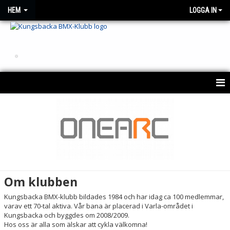
HEM
LOGGA IN
.
HEM
OM KLUBBEN
REGLER
FÖRSÄKRINGAR
Om klubben
KÖPA/HYRA BMX-CYKEL
Kungsbacka BMX-klubb bildades 1984 och har idag ca 100 medlemmar,
varav ett 70-tal aktiva. Vår bana är placerad i Varla-området i
NYHETER
Kungsbacka och byggdes om 2008/2009.
Hos oss är alla som älskar att cykla välkomna!