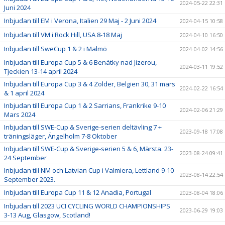
2024-05-22 22:31
Juni 2024
Inbjudan till EM i Verona, Italien 29 Maj - 2 Juni 2024
2024-04-15 10:58
Inbjudan till VM i Rock Hill, USA 8-18 Maj
2024-04-10 16:50
Inbjudan till SweCup 1 & 2 i Malmö
2024-04-02 14:56
Inbjudan till Europa Cup 5 & 6 Benátky nad Jizerou,
2024-03-11 19:52
Tjeckien 13-14 april 2024
Inbjudan till Europa Cup 3 & 4 Zolder, Belgien 30, 31 mars
2024-02-22 16:54
& 1 april 2024
Inbjudan till Europa Cup 1 & 2 Sarrians, Frankrike 9-10
2024-02-06 21:29
Mars 2024
Inbjudan till SWE-Cup & Sverige-serien deltävling 7 +
2023-09-18 17:08
träningsläger, Ängelholm 7-8 Oktober
Inbjudan till SWE-Cup & Sverige-serien 5 & 6, Märsta. 23-
2023-08-24 09:41
24 September
Inbjudan till NM och Latvian Cup i Valmiera, Lettland 9-10
2023-08-14 22:54
September 2023.
Inbjudan till Europa Cup 11 & 12 Anadia, Portugal
2023-08-04 18:06
Inbjudan till 2023 UCI CYCLING WORLD CHAMPIONSHIPS
2023-06-29 19:03
3-13 Aug, Glasgow, Scotland!