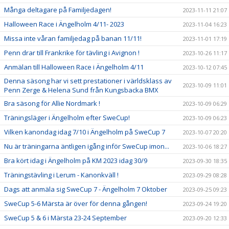
Många deltagare på Familjedagen!
2023-11-11 21:07
Halloween Race i Ängelholm 4/11- 2023
2023-11-04 16:23
Missa inte våran familjedag på banan 11/11!
2023-11-01 17:19
Penn drar till Frankrike för tävling i Avignon !
2023-10-26 11:17
Anmälan till Halloween Race i Ängelholm 4/11
2023-10-12 07:45
Denna säsong har vi sett prestationer i världsklass av
2023-10-09 11:01
Penn Zerge & Helena Sund från Kungsbacka BMX
Bra säsong för Allie Nordmark !
2023-10-09 06:29
Träningsläger i Ängelholm efter SweCup!
2023-10-09 06:23
Vilken kanondag idag 7/10 i Ängelholm på SweCup 7
2023-10-07 20:20
Nu är träningarna äntligen igång inför SweCup imon...
2023-10-06 18:27
Bra kört idag i Ängelholm på KM 2023 idag 30/9
2023-09-30 18:35
Träningstävling i Lerum - Kanonkväll !
2023-09-29 08:28
Dags att anmäla sig SweCup 7 - Ängelholm 7 Oktober
2023-09-25 09:23
SweCup 5-6 Märsta är över för denna gången!
2023-09-24 19:20
SweCup 5 & 6 i Märsta 23-24 September
2023-09-20 12:33