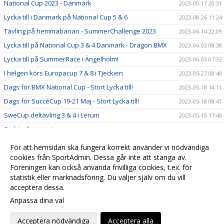
National Cup 2023 - Danmark
2023-09-17 20:31
Lycka till i Danmark på National Cup 5 & 6
2023-08-26 11:24
Tävling på hemmabanan - SummerChallenge 2023
2023-06-14 22:09
Lycka till på National Cup 3 & 4 Danmark - Dragon BMX
2023-06-03 08:38
Lycka till på SummerRace i Ängelholm!
2023-06-03 07:32
I helgen körs Europacup 7 & 8 i Tjeckien
2023-05-27 08:40
Dags för BMX National Cup - Stort Lycka till!
2023-05-18 14:11
Dags för SuccéCup 19-21 Maj - Stort Lycka till!
2023-05-18 08:41
SweCup deltävling 3 & 4 i Lerum
2023-05-15 17:40
Se hit alla tjejer!
2023-05-02 09:01
Härlig tävlingshelg för Kungsbacka BMX
2023-05-01 08:00
För att hemsidan ska fungera korrekt använder vi nödvändiga
Tävlingskalender 2023
cookies från SportAdmin. Dessa går inte att stänga av.
2023-01-25 12:32
Föreningen kan också använda frivilliga cookies, t.ex. för
Nu börjar vi använda sportadmin
2022-09-30 19:29
statistik eller marknadsföring. Du väljer själv om du vill
acceptera dessa.
Anpassa dina val
Cookie-
Gå till
inställningar
Webbversion
Acceptera nödvändiga
Acceptera alla