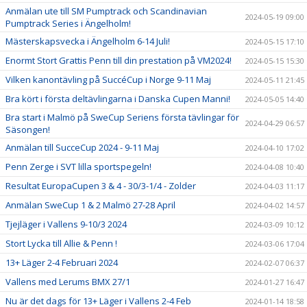
Anmälan ute till SM Pumptrack och Scandinavian
2024-05-19 09:00
Pumptrack Series i Ängelholm!
Mästerskapsvecka i Ängelholm 6-14 Juli!
2024-05-15 17:10
Enormt Stort Grattis Penn till din prestation på VM2024!
2024-05-15 15:30
Vilken kanontävling på SuccéCup i Norge 9-11 Maj
2024-05-11 21:45
Bra kört i första deltävlingarna i Danska Cupen Manni!
2024-05-05 14:40
Bra start i Malmö på SweCup Seriens första tävlingar för
2024-04-29 06:57
Säsongen!
Anmälan till SucceCup 2024 - 9-11 Maj
2024-04-10 17:02
Penn Zerge i SVT lilla sportspegeln!
2024-04-08 10:40
Resultat EuropaCupen 3 & 4 - 30/3-1/4 - Zolder
2024-04-03 11:17
Anmälan SweCup 1 & 2 Malmö 27-28 April
2024-04-02 14:57
Tjejläger i Vallens 9-10/3 2024
2024-03-09 10:12
Stort Lycka till Allie & Penn !
2024-03-06 17:04
13+ Läger 2-4 Februari 2024
2024-02-07 06:37
Vallens med Lerums BMX 27/1
2024-01-27 16:47
Nu är det dags för 13+ Läger i Vallens 2-4 Feb
2024-01-14 18:58