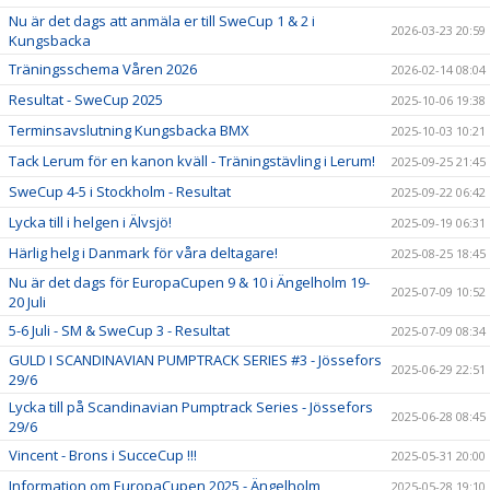
Nu är det dags att anmäla er till SweCup 1 & 2 i
2026-03-23 20:59
Kungsbacka
Träningsschema Våren 2026
2026-02-14 08:04
Resultat - SweCup 2025
2025-10-06 19:38
Terminsavslutning Kungsbacka BMX
2025-10-03 10:21
Tack Lerum för en kanon kväll - Träningstävling i Lerum!
2025-09-25 21:45
SweCup 4-5 i Stockholm - Resultat
2025-09-22 06:42
Lycka till i helgen i Älvsjö!
2025-09-19 06:31
Härlig helg i Danmark för våra deltagare!
2025-08-25 18:45
Nu är det dags för EuropaCupen 9 & 10 i Ängelholm 19-
2025-07-09 10:52
20 Juli
5-6 Juli - SM & SweCup 3 - Resultat
2025-07-09 08:34
GULD I SCANDINAVIAN PUMPTRACK SERIES #3 - Jössefors
2025-06-29 22:51
29/6
Lycka till på Scandinavian Pumptrack Series - Jössefors
2025-06-28 08:45
29/6
Vincent - Brons i SucceCup !!!
2025-05-31 20:00
Information om EuropaCupen 2025 - Ängelholm
2025-05-28 19:10