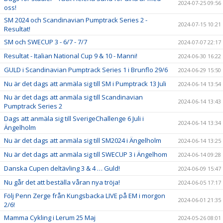
2024-07-25 09:56
oss!
SM 2024 och Scandinavian Pumptrack Series 2 -
2024-07-15 10:21
Resultat!
SM och SWECUP 3 - 6/7 - 7/7
2024-07-07 22:17
Resultat - Italian National Cup 9 & 10 - Manni!
2024-06-30 16:22
GULD i Scandinavian Pumptrack Series 1 i Brunflo 29/6
2024-06-29 15:50
Nu är det dags att anmäla sig till SM i Pumptrack 13 Juli
2024-06-14 13:54
Nu är det dags att anmäla sig till Scandinavian
2024-06-14 13:43
Pumptrack Series 2
Dags att anmäla sig till SverigeChallenge 6 Juli i
2024-06-14 13:34
Ängelholm
Nu är det dags att anmäla sig till SM2024 i Ängelholm
2024-06-14 13:25
Nu är det dags att anmäla sig till SWECUP 3 i Ängelhom
2024-06-14 09:28
Danska Cupen deltävling 3 & 4 … Guld!
2024-06-09 15:47
Nu går det att beställa våran nya tröja!
2024-06-05 17:17
Följ Penn Zerge från Kungsbacka LIVE på EM i morgon
2024-06-01 21:35
2/6!
Mamma Cykling i Lerum 25 Maj
2024-05-26 08:01