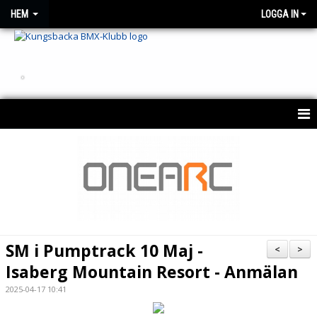
HEM
LOGGA IN
.
HEM
OM KLUBBEN
NYHETER
KONTAKT
SM i Pumptrack 10 Maj -
<
>
KALENDER 2026
Isaberg Mountain Resort - Anmälan
2025-04-17 10:41
BESTÄLLNING AV KLUBBTRÖJA