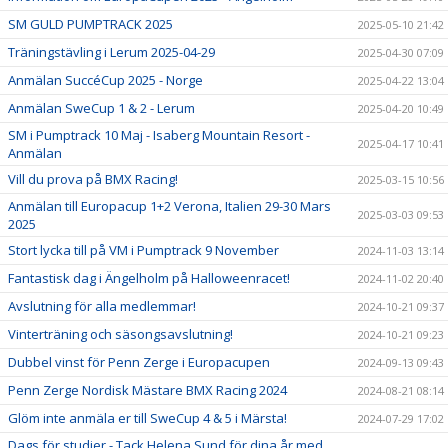
SM GULD PUMPTRACK 2025
2025-05-10 21:42
Träningstävling i Lerum 2025-04-29
2025-04-30 07:09
Anmälan SuccéCup 2025 - Norge
2025-04-22 13:04
Anmälan SweCup 1 & 2 - Lerum
2025-04-20 10:49
SM i Pumptrack 10 Maj - Isaberg Mountain Resort -
2025-04-17 10:41
Anmälan
Vill du prova på BMX Racing!
2025-03-15 10:56
Anmälan till Europacup 1+2 Verona, Italien 29-30 Mars
2025-03-03 09:53
2025
Stort lycka till på VM i Pumptrack 9 November
2024-11-03 13:14
Fantastisk dag i Ängelholm på Halloweenracet!
2024-11-02 20:40
Avslutning för alla medlemmar!
2024-10-21 09:37
Vinterträning och säsongsavslutning!
2024-10-21 09:23
Dubbel vinst för Penn Zerge i Europacupen
2024-09-13 09:43
Penn Zerge Nordisk Mästare BMX Racing 2024
2024-08-21 08:14
Glöm inte anmäla er till SweCup 4 & 5 i Märsta!
2024-07-29 17:02
Dags för studier - Tack Helena Sund för dina år med