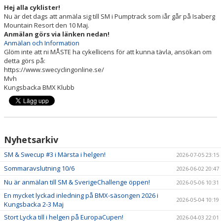
SKAFFA CYKELLICENS
Hej alla cyklister!
Nu är det dags att anmäla sig till SM i Pumptrack som iår går på Isaberg
Mountain Resort den 10 Maj.
SPORTSTIMING- TÄVLINGSKALENDER/ANMÄLAN
Anmälan görs via länken nedan!
Anmälan och Information
Glöm inte att ni MÅSTE ha cykellicens för att kunna tävla, ansökan om
detta görs på:
https://www.swecyclingonline.se/
Mvh
Kungsbacka BMX Klubb
Nyhetsarkiv
SM & Swecup #3 i Märsta i helgen!
2026-07-05 23:15
Sommaravslutning 10/6
2026-06-02 20:47
Nu är anmälan till SM & SverigeChallenge öppen!
2026-05-06 10:31
En mycket lyckad inledning på BMX-säsongen 2026 i
2026-05-04 10:19
Kungsbacka 2-3 Maj
Stort Lycka till i helgen på EuropaCupen!
2026-04-03 22:01