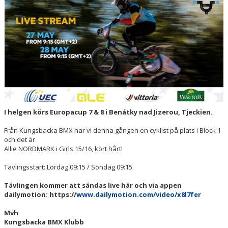
SKAFFA CYKELLICENS
SPORTSTIMING- TÄVLINGSKALENDER/ANMÄLAN
I helgen körs Europacup 7 & 8 i Benátky nad Jizerou, Tjeckien.
Från Kungsbacka BMX har vi denna gången en cyklist på plats i Block 1
och det är
Allie NORDMARK i Girls 15/16, kört hårt!
Tävlingsstart: Lördag 09:15 / Söndag 09:15
Tävlingen kommer att sändas live här och via appen
dailymotion: https://
www.dailymotion.com/video/x8l7fer
Mvh
Kungsbacka BMX Klubb