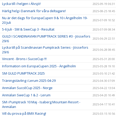
Lycka till i helgen i Älvsjö!
2025-09-19 06:31
Härlig helg i Danmark för våra deltagare!
2025-08-25 18:45
Nu är det dags för EuropaCupen 9 & 10 i Ängelholm 19-
2025-07-09 10:52
20 Juli
5-6 Juli - SM & SweCup 3 - Resultat
2025-07-09 08:34
GULD I SCANDINAVIAN PUMPTRACK SERIES #3 - Jössefors
2025-06-29 22:51
29/6
Lycka till på Scandinavian Pumptrack Series - Jössefors
2025-06-28 08:45
29/6
Vincent - Brons i SucceCup !!!
2025-05-31 20:00
Information om EuropaCupen 2025 - Ängelholm
2025-05-28 19:10
SM GULD PUMPTRACK 2025
2025-05-10 21:42
Träningstävling i Lerum 2025-04-29
2025-04-30 07:09
Anmälan SuccéCup 2025 - Norge
2025-04-22 13:04
Anmälan SweCup 1 & 2 - Lerum
2025-04-20 10:49
SM i Pumptrack 10 Maj - Isaberg Mountain Resort -
2025-04-17 10:41
Anmälan
Vill du prova på BMX Racing!
2025-03-15 10:56