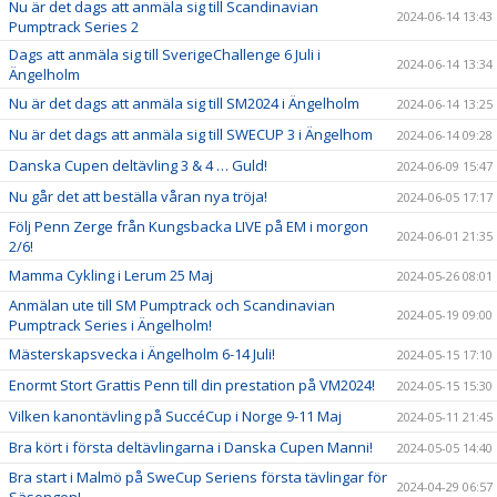
Nu är det dags att anmäla sig till Scandinavian
2024-06-14 13:43
Pumptrack Series 2
Dags att anmäla sig till SverigeChallenge 6 Juli i
2024-06-14 13:34
Ängelholm
Nu är det dags att anmäla sig till SM2024 i Ängelholm
2024-06-14 13:25
Nu är det dags att anmäla sig till SWECUP 3 i Ängelhom
2024-06-14 09:28
Danska Cupen deltävling 3 & 4 … Guld!
2024-06-09 15:47
Nu går det att beställa våran nya tröja!
2024-06-05 17:17
Följ Penn Zerge från Kungsbacka LIVE på EM i morgon
2024-06-01 21:35
2/6!
Mamma Cykling i Lerum 25 Maj
2024-05-26 08:01
Anmälan ute till SM Pumptrack och Scandinavian
2024-05-19 09:00
Pumptrack Series i Ängelholm!
Mästerskapsvecka i Ängelholm 6-14 Juli!
2024-05-15 17:10
Enormt Stort Grattis Penn till din prestation på VM2024!
2024-05-15 15:30
Vilken kanontävling på SuccéCup i Norge 9-11 Maj
2024-05-11 21:45
Bra kört i första deltävlingarna i Danska Cupen Manni!
2024-05-05 14:40
Bra start i Malmö på SweCup Seriens första tävlingar för
2024-04-29 06:57