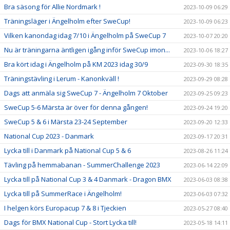
Bra säsong för Allie Nordmark !
2023-10-09 06:29
Träningsläger i Ängelholm efter SweCup!
2023-10-09 06:23
Vilken kanondag idag 7/10 i Ängelholm på SweCup 7
2023-10-07 20:20
Nu är träningarna äntligen igång inför SweCup imon...
2023-10-06 18:27
Bra kört idag i Ängelholm på KM 2023 idag 30/9
2023-09-30 18:35
Träningstävling i Lerum - Kanonkväll !
2023-09-29 08:28
Dags att anmäla sig SweCup 7 - Ängelholm 7 Oktober
2023-09-25 09:23
SweCup 5-6 Märsta är över för denna gången!
2023-09-24 19:20
SweCup 5 & 6 i Märsta 23-24 September
2023-09-20 12:33
National Cup 2023 - Danmark
2023-09-17 20:31
Lycka till i Danmark på National Cup 5 & 6
2023-08-26 11:24
Tävling på hemmabanan - SummerChallenge 2023
2023-06-14 22:09
Lycka till på National Cup 3 & 4 Danmark - Dragon BMX
2023-06-03 08:38
Lycka till på SummerRace i Ängelholm!
2023-06-03 07:32
I helgen körs Europacup 7 & 8 i Tjeckien
2023-05-27 08:40
Dags för BMX National Cup - Stort Lycka till!
2023-05-18 14:11