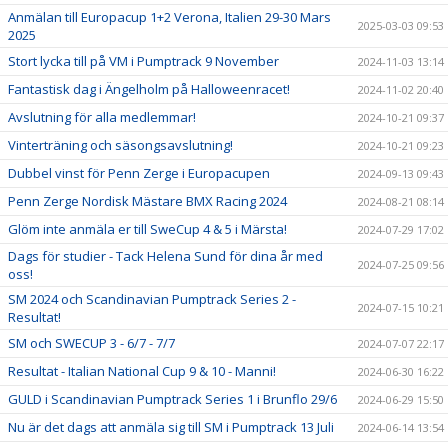
Anmälan till Europacup 1+2 Verona, Italien 29-30 Mars
2025-03-03 09:53
2025
Stort lycka till på VM i Pumptrack 9 November
2024-11-03 13:14
Fantastisk dag i Ängelholm på Halloweenracet!
2024-11-02 20:40
Avslutning för alla medlemmar!
2024-10-21 09:37
Vinterträning och säsongsavslutning!
2024-10-21 09:23
Dubbel vinst för Penn Zerge i Europacupen
2024-09-13 09:43
Penn Zerge Nordisk Mästare BMX Racing 2024
2024-08-21 08:14
Glöm inte anmäla er till SweCup 4 & 5 i Märsta!
2024-07-29 17:02
Dags för studier - Tack Helena Sund för dina år med
2024-07-25 09:56
oss!
SM 2024 och Scandinavian Pumptrack Series 2 -
2024-07-15 10:21
Resultat!
SM och SWECUP 3 - 6/7 - 7/7
2024-07-07 22:17
Resultat - Italian National Cup 9 & 10 - Manni!
2024-06-30 16:22
GULD i Scandinavian Pumptrack Series 1 i Brunflo 29/6
2024-06-29 15:50
Nu är det dags att anmäla sig till SM i Pumptrack 13 Juli
2024-06-14 13:54