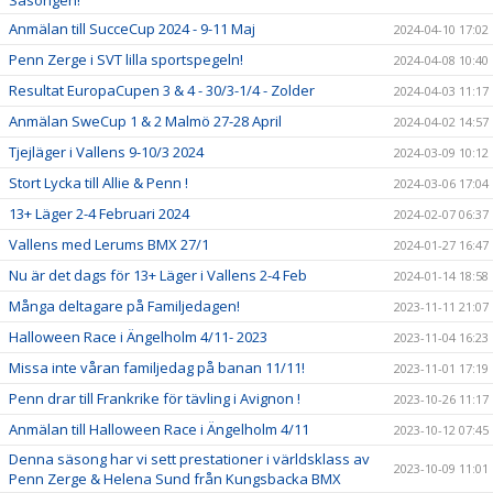
Säsongen!
Anmälan till SucceCup 2024 - 9-11 Maj
2024-04-10 17:02
Penn Zerge i SVT lilla sportspegeln!
2024-04-08 10:40
Resultat EuropaCupen 3 & 4 - 30/3-1/4 - Zolder
2024-04-03 11:17
Anmälan SweCup 1 & 2 Malmö 27-28 April
2024-04-02 14:57
Tjejläger i Vallens 9-10/3 2024
2024-03-09 10:12
Stort Lycka till Allie & Penn !
2024-03-06 17:04
13+ Läger 2-4 Februari 2024
2024-02-07 06:37
Vallens med Lerums BMX 27/1
2024-01-27 16:47
Nu är det dags för 13+ Läger i Vallens 2-4 Feb
2024-01-14 18:58
Många deltagare på Familjedagen!
2023-11-11 21:07
Halloween Race i Ängelholm 4/11- 2023
2023-11-04 16:23
Missa inte våran familjedag på banan 11/11!
2023-11-01 17:19
Penn drar till Frankrike för tävling i Avignon !
2023-10-26 11:17
Anmälan till Halloween Race i Ängelholm 4/11
2023-10-12 07:45
Denna säsong har vi sett prestationer i världsklass av
2023-10-09 11:01
Penn Zerge & Helena Sund från Kungsbacka BMX