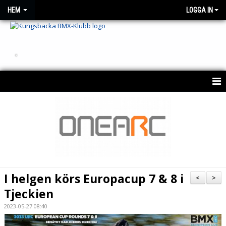
HEM
LOGGA IN
.
HEM
OM KLUBBEN
NYHETER
KONTAKT
I helgen körs Europacup 7 & 8 i
<
>
KALENDER 2026
Tjeckien
2023-05-27 08:40
BESTÄLLNING AV KLUBBTRÖJA